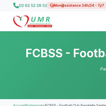
02 62 52 28 52
Mon@ssistance 24h/24 - 7j/7
FCBSS - Footb
Par
Accueil
/
Partenariats
/
FCBSS - Football Club Bagatelle Sain