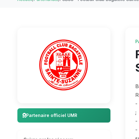
P
B
R
-
;
Partenaire officiel UMR
-
-
s