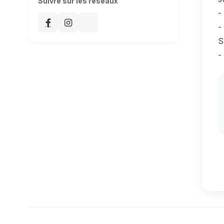
Suivre sur les réseaux
-
-
S
-