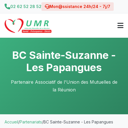
02 62 52 28 52
Mon@ssistance 24h/24 - 7j/7
BC Sainte-Suzanne -
Les Papangues
Partenaire Associatif de l'Union des Mutuelles de
la Réunion
Accueil
/
Partenariats
/
BC Sainte-Suzanne - Les Papangues