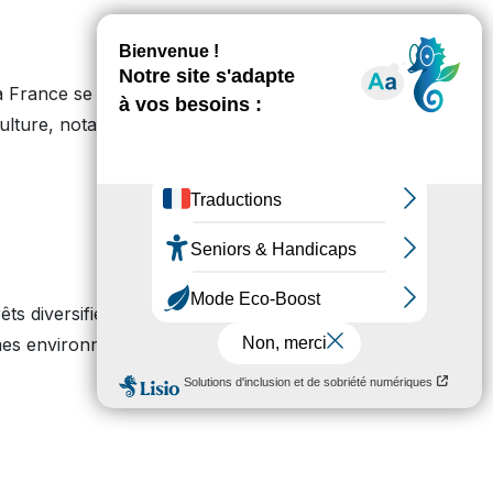
a France se classant
iculture, notamment
êts diversifiées par des
èmes environnementaux au