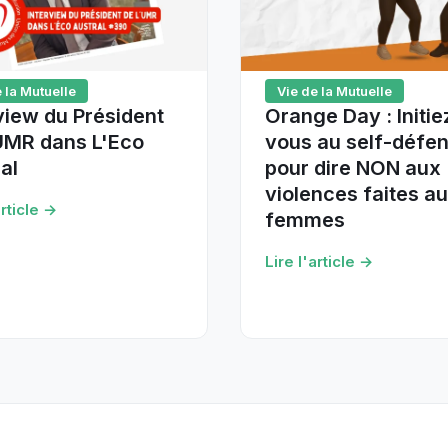
 la Mutuelle
Vie de la Mutuelle
view du Président
Orange Day : Initie
'UMR dans L'Eco
vous au self-défe
al
pour dire NON aux
violences faites a
article →
femmes
Lire l'article →