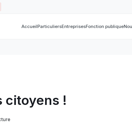
Accueil
Particuliers
Entreprises
Fonction publique
Nou
 citoyens !
cture