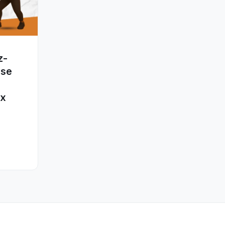
z-
nse
ux